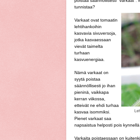
poistaa säännöllisesti "varkaat".
tunnistaa?
Varkaat ovat tomaatin
lehtihankoihin
kasvavia sivuversoja,
jotka kasvaessaan
vievät taimelta
turhaan
kasvuenergiaa.
Nämä varkaat on
syytä poistaa
säännöllisesti jo ihan
pieninä, vaikkapa
kerran viikossa,
etteivät ne ehdi turhaa
Leh
kasvaa isommiksi.
Pienet varkaat saa
napsaistua helposti pois kynnellä
Varkaita poistaessaan on kuitenki