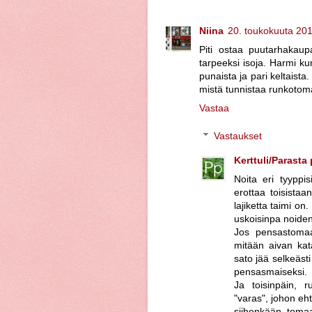
Niina
20. toukokuuta 201
Piti ostaa puutarhakaup
tarpeeksi isoja. Harmi k
punaista ja pari keltaista
mistä tunnistaa runkotom
Vastaa
Vastaukset
Kerttuli/Parasta
Noita eri tyyppi
erottaa toisistaan
lajiketta taimi o
uskoisinpa noiden
Jos pensastomaa
mitään aivan kata
sato jää selkeäst
pensasmaiseksi.
Ja toisinpäin, 
"varas", johon eht
siihenkään tomaa