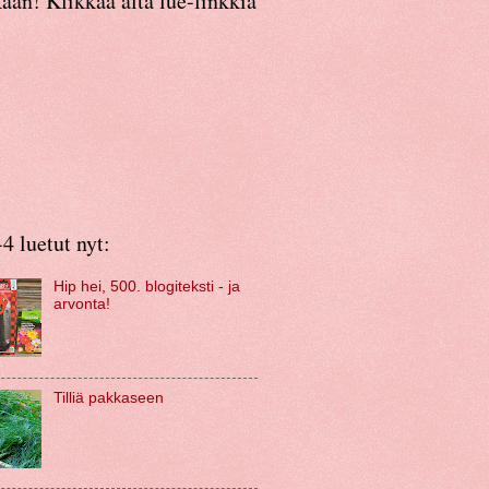
an! Klikkaa alta lue-linkkiä
4 luetut nyt:
Hip hei, 500. blogiteksti - ja
arvonta!
Tilliä pakkaseen