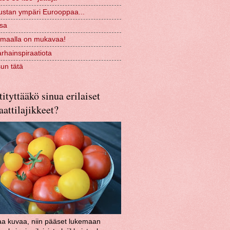
ustan ympäri Eurooppaa...
ssa
 maalla on mukavaa!
rhainspiraatiota
sun tätä
ityttääkö sinua erilaiset
attilajikkeet?
aa kuvaa, niin pääset lukemaan