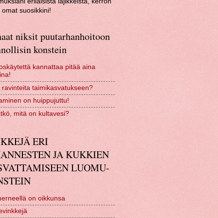
uksiani erilaisista lajikkeista, kerron
omat suosikkini!
aat niksit puutarhanhoitoon
nollisin konstein
skäytettä kannattaa pitää aina
ina!
 ravinteita taimikasvatukseen?
minen on huippujuttu!
tkö, mitä on kultavesi?
KKEJÄ ERI
HANNESTEN JA KUKKIEN
SVATTAMISEEN LUOMU-
NSTEIN
erneellä on oikkunsa
evinkkejä