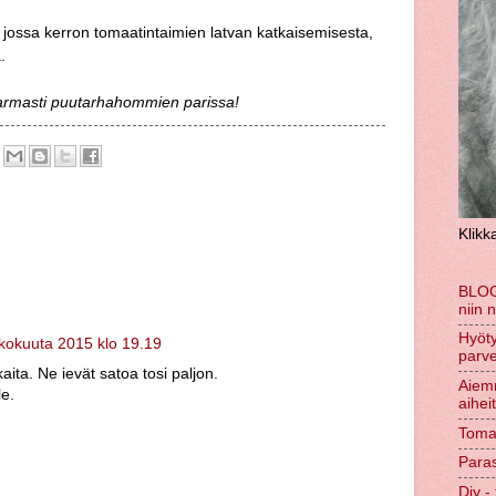
, jossa kerron tomaatintaimien latvan katkaisemisesta,
.
armasti puutarhahommien parissa!
Klikk
BLOG
niin 
Hyöty
ukokuuta 2015 klo 19.19
parve
rkaita. Ne ievät satoa tosi paljon.
Aiem
le.
aihei
Tomaa
Paras
Diy - 