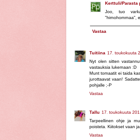
Kerttuli/Parasta
Joo, tuo varka
"himohommaa", ei 
Vastaa
Tuitiina
17. toukokuuta 
Nyt olen sitten vastannu
vastauksia lukemaan :D
Munt tomaatit ei taida ka
jurottaavat vaan! Sadatt
pohjalle ;-P
Vastaa
Tallu
17. toukokuuta 201
Tarpeellinen ohje ja muis
poisteta. Kiitokset vaan j
Vastaa