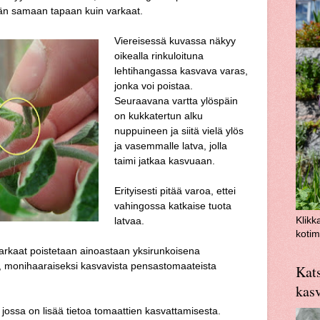
hän samaan tapaan kuin varkaat.
Viereisessä kuvassa näkyy
oikealla rinkuloituna
lehtihangassa kasvava varas,
jonka voi poistaa.
Seuraavana vartta ylöspäin
on kukkatertun alku
nuppuineen ja siitä vielä ylös
ja vasemmalle latva, jolla
taimi jatkaa kasvuaan.
Erityisesti pitää varoa, ettei
vahingossa katkaise tuota
latvaa.
Klikk
kotim
arkaat poistetaan ainoastaan yksirunkoisena
a, monihaaraiseksi kasvavista pensastomaateista
Kats
kas
 jossa on lisää tietoa tomaattien kasvattamisesta.