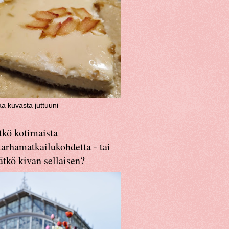
aa kuvasta juttuuni
tkö kotimaista
arhamatkailukohdetta - tai
ätkö kivan sellaisen?