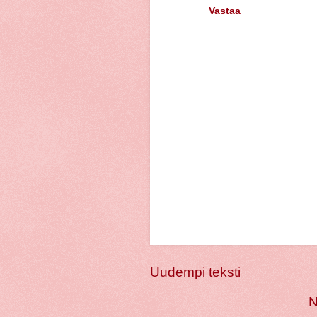
Vastaa
Uudempi teksti
N