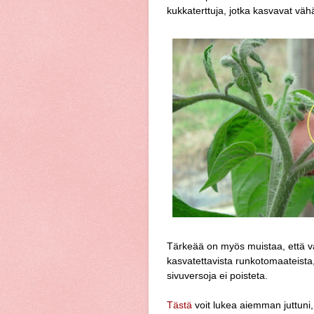
kukkaterttuja, jotka kasvavat vä
Tärkeää on myös muistaa, että v
kasvatettavista runkotomaateist
sivuversoja ei poisteta.
Tästä
voit lukea aiemman juttuni,