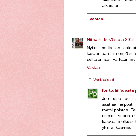
aikanaan.
Vastaa
Niina
6. kesäkuuta 2015 
Nytkin mulla on ostetu
kasvamaan niin enpä sitä 
sellasen ison varkaan mult
Vastaa
Vastaukset
Kerttuli/Parasta
Joo, eipä tuo ha
saattaa helposti
raatsi poistaa. T
ainakin suurin o
kasvaa melkoisek
yksirunkoisena.