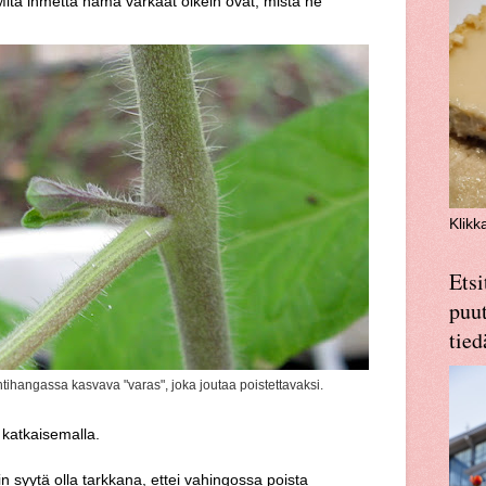
 Mitä ihmettä nämä varkaat oikein ovat, mistä ne
Klikk
Etsi
puut
tied
tihangassa kasvava "varas", joka joutaa poistettavaksi.
 katkaisemalla.
n syytä olla tarkkana, ettei vahingossa poista