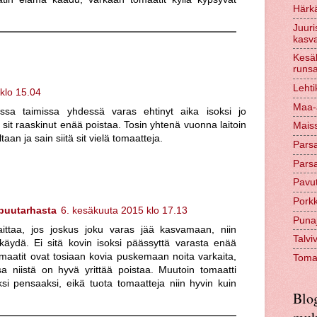
Härkä
Juuri
kasva
Kesäk
runs
Lehti
klo 15.04
Maa-a
issa taimissa yhdessä varas ehtinyt aika isoksi jo
sit raaskinut enää poistaa. Tosin yhtenä vuonna laitoin
Maiss
aan ja sain siitä sit vielä tomaatteja.
Parsa
Parsa
Pavut
Pork
 puutarhasta
6. kesäkuuta 2015 klo 17.13
Punaju
ittaa, jos joskus joku varas jää kasvamaan, niin
Talvi
 käydä. Ei sitä kovin isoksi päässyttä varasta enää
omaatit ovat tosiaan kovia puskemaan noita varkaita,
Tomaa
sa niistä on hyvä yrittää poistaa. Muutoin tomaatti
si pensaaksi, eikä tuota tomaatteja niin hyvin kuin
Blog