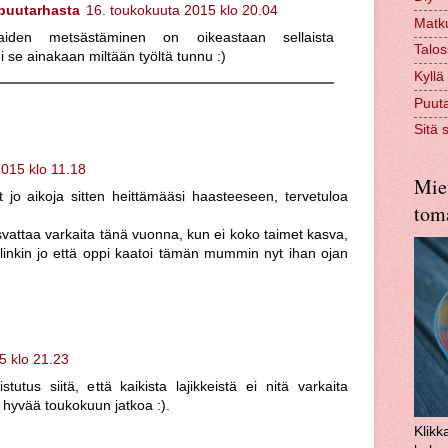
 puutarhasta
16. toukokuuta 2015 klo 20.04
Matk
iden metsästäminen on oikeastaan sellaista
Talo
se ainakaan miltään työltä tunnu :)
Kyllä
Puuta
Sitä 
2015 klo 11.18
Miet
t jo aikoja sitten heittämääsi haasteeseen, tervetuloa
toma
svattaa varkaita tänä vuonna, kun ei koko taimet kasva,
elinkin jo että oppi kaatoi tämän mummin nyt ihan ojan
5 klo 21.23
tutus siitä, että kaikista lajikkeistä ei nitä varkaita
a hyvää toukokuun jatkoa :).
Klikk