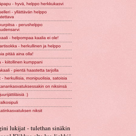
papu - hyvä, helppo herkkukasvi
selleri - yllättävän helppo
tettava
urpitsa - perushelppo
audensarvi
kaali - helpompaa kaalia ei ole!
rtisokka - herkullinen ja helppo
ia pitää aina olla!
 - kiitollinen kumppani
kaali - pientä haastetta tarjolla
 - herkullisia, monipuolisia, satoisia
kanankasvatuksessakin on niksinsä
urijättiläisiä :)
valkosipuli
tinkasvatuksen niksit
ini lukijat - tulethan sinäkin