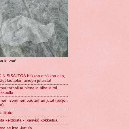
aa kuvaa!
IN SISÄLTÖÄ Klikkaa otsikkoa alta,
näet luettelon aiheen jutuista!
puutarhailua pienellä pihalla tai
kkeella
man isomman puutarhan jutut (paljon
ta)
ttijutut
ta keittiöstä - (kasvis) kokkailua
tee se itse -juttuja