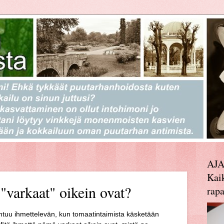
AJ
Kaik
"varkaat" oikein ovat?
rapa
ntuu ihmettelevän, kun tomaatintaimista käsketään