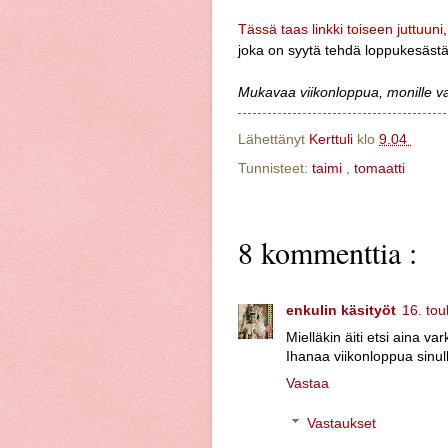
Tässä taas linkki toiseen juttuuni
joka on syytä tehdä loppukesästä
Mukavaa viikonloppua, monille v
Lähettänyt
Kerttuli
klo
9.04
Tunnisteet:
taimi
,
tomaatti
8 kommenttia :
enkulin käsityöt
16. to
Mielläkin äiti etsi aina va
Ihanaa viikonloppua sinul
Vastaa
Vastaukset