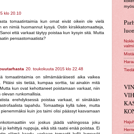
kokem
myös 
5 klo 20.10
Parh
asta tomaatintaimia kun omat eivät oikein ole vielä
un en nimiä huomannut kysyä. Ostin kirsikkatomaatteja,
luon
. Sanoi että varkaat täytyy poistaa kun kysyin sitä. Mutta
aatin pensastomaatista?
Nokko
valmi
Mistä
Haraa
 puutarhasta
20. toukokuuta 2015 klo 22.48
Tiedä
siä tomaatintaimia on silmämääräisesti aika vaikea
. Pitäisi siis tietää, kumpaa sorttia, tai ainakin mitä
VIN
n. Mutta kun ovat kehottaneet poistamaan varkaat, niin
VI
 olevan runkomallisia.
tista erehdyksessä poistaa varkaat, ei siinäkään
KA
strofaalista tapahdu. Tomaatteja kyllä tulee, mutta
KO
i pienemmäksi kuin jos taimi olisi päässyt kasvamaan
Hajuh
runkotomaattiin voi joskus jäädä vahingossa joku
ii jo kehittyä nuppuja, eikä sitä raatsi enää poistaa. Ei
Hern
tin elämä kaadu, varkaan tomaatit kyllä kypsyvät