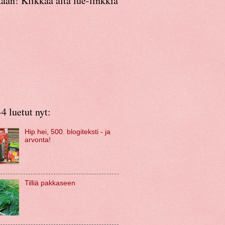
an! Klikkaa alta lue-linkkiä
4 luetut nyt:
Hip hei, 500. blogiteksti - ja
arvonta!
Tilliä pakkaseen