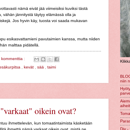
ttavasti nämä eivät jää viimeisiksi kuviksi tästä
a, vähän jännitystä täytyy elämässä olla ja
iskejä. Jos hyvin käy, tuosta voi saada mukavan
ppu esikasvattamieni pavutaimien kanssa, mutta niiden
ähän malttaa pidätellä.
 kommenttia :
Klikk
esäkurpitsa
,
kevät
,
sää
,
taimi
BLOG
niin 
Hyöty
parve
Aiem
aihei
"varkaat" oikein ovat?
Tomaa
Paras
ntuu ihmettelevän, kun tomaatintaimista käsketään
Diy - 
 Mitä ihmettä nämä varkaat oikein ovat, mistä ne