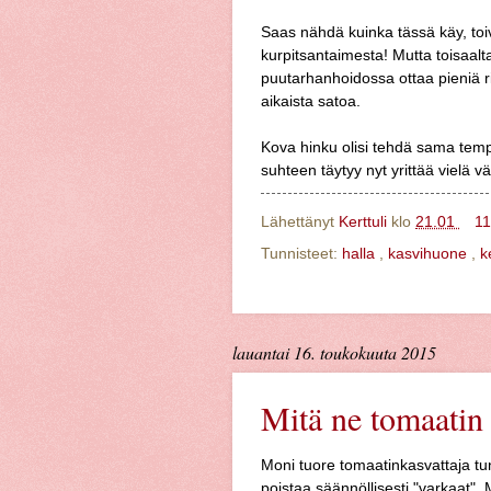
Saas nähdä kuinka tässä käy, toivo
kurpitsantaimesta! Mutta toisaalt
puutarhanhoidossa ottaa pieniä r
aikaista satoa.
Kova hinku olisi tehdä sama tem
suhteen täytyy nyt yrittää vielä v
Lähettänyt
Kerttuli
klo
21.01
11
Tunnisteet:
halla
,
kasvihuone
,
k
lauantai 16. toukokuuta 2015
Mitä ne tomaatin 
Moni tuore tomaatinkasvattaja tu
poistaa säännöllisesti "varkaat".