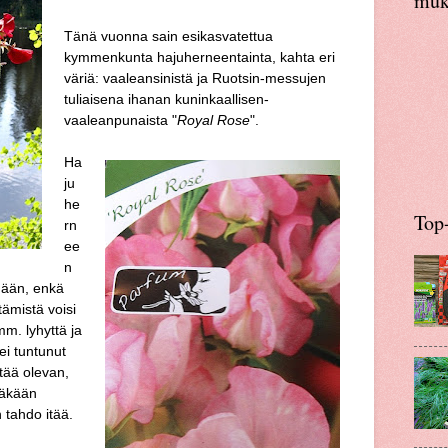
muka
Tänä vuonna sain esikasvatettua
kymmenkunta hajuherneentainta, kahta eri
väriä: vaaleansinistä ja Ruotsin-messujen
tuliaisena ihanan kuninkaallisen-
vaaleanpunaista "
Royal Rose
".
Ha
ju
he
Top-
rn
ee
n
mään, enkä
itämistä voisi
m. lyhyttä ja
ei tuntunut
tää olevan,
ääkään
 tahdo itää.