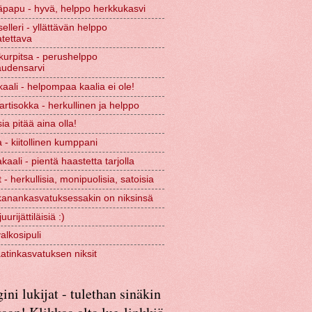
papu - hyvä, helppo herkkukasvi
selleri - yllättävän helppo
tettava
urpitsa - perushelppo
audensarvi
kaali - helpompaa kaalia ei ole!
rtisokka - herkullinen ja helppo
ia pitää aina olla!
 - kiitollinen kumppani
kaali - pientä haastetta tarjolla
 - herkullisia, monipuolisia, satoisia
kanankasvatuksessakin on niksinsä
urijättiläisiä :)
valkosipuli
tinkasvatuksen niksit
ini lukijat - tulethan sinäkin