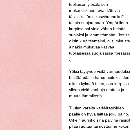
tuollaisen ylösalaisen
irtokarkkikipon, ovat käteviä
tällaisiksi "minikasvihuoneiksi"
taimia suojaamaan. Ympärilleen
kurpitsa sai vielä vähän heinää
suojaksi ja lämmittämään. Jos its
olisin kurpitsantaimi, olisi minusta
ainakin mukavaa kasvaa
tuollaisessa suojaisassa "pesäss
:)
Yöksi täytynee vielä varmuudeksi
heittää päälle harso peitoksi. Jos
oikein kylmää tulee, saa kurpitsa
ylleen vielä vanhoja mattoja ja
muuta lämmikettä.
Tuulen varalta karkkirasioiden
päälle on hyvä laittaa joku paino.
Oikein aurinkoisina päivinä rasioi
pitää raottaa tai nostaa ne kokonaa