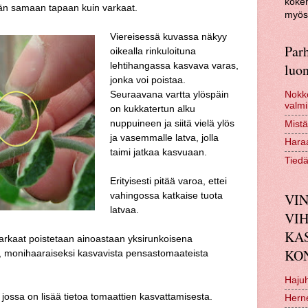
kokem
hän samaan tapaan kuin varkaat.
myös 
Viereisessä kuvassa näkyy
Parh
oikealla rinkuloituna
lehtihangassa kasvava varas,
luon
jonka voi poistaa.
Seuraavana vartta ylöspäin
Nokko
valmi
on kukkatertun alku
nuppuineen ja siitä vielä ylös
Mistä
ja vasemmalle latva, jolla
Haraa
taimi jatkaa kasvuaan.
Tiedä
Erityisesti pitää varoa, ettei
vahingossa katkaise tuota
VIN
latvaa.
VI
KA
arkaat poistetaan ainoastaan yksirunkoisena
KO
a, monihaaraiseksi kasvavista pensastomaateista
Hajuh
 jossa on lisää tietoa tomaattien kasvattamisesta.
Hern