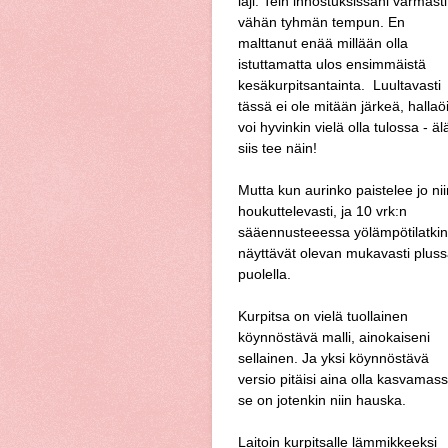
laji. Tein innostuksissani varmasti
vähän tyhmän tempun. En
malttanut enää millään olla
istuttamatta ulos ensimmäistä
kesäkurpitsantainta. Luultavasti
tässä ei ole mitään järkeä, hallaö
voi hyvinkin vielä olla tulossa - äl
siis tee näin!
Mutta kun aurinko paistelee jo nii
houkuttelevasti, ja 10 vrk:n
sääennusteeessa yölämpötilatkin
näyttävät olevan mukavasti plus
puolella.
Kurpitsa on vielä tuollainen
köynnöstävä malli, ainokaiseni
sellainen. Ja yksi köynnöstävä
versio pitäisi aina olla kasvamass
se on jotenkin niin hauska.
Laitoin kurpitsalle lämmikkeeksi