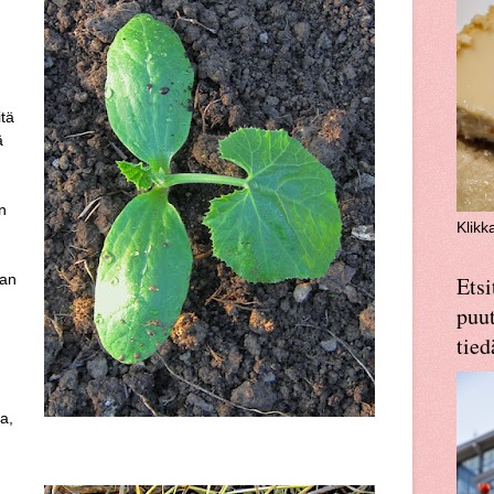
itä
ä
n
Klikk
san
Etsi
puut
tied
a,