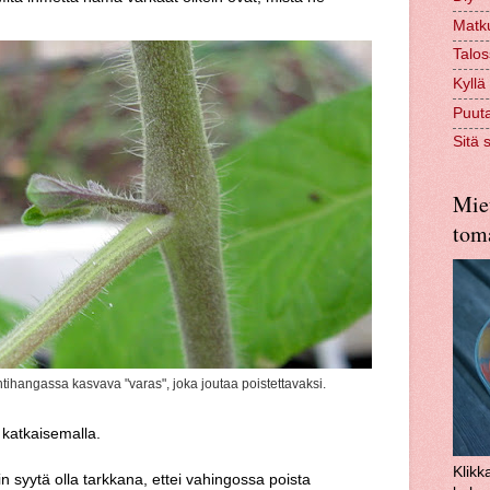
Matk
Talo
Kyllä
Puuta
Sitä 
Miet
toma
tihangassa kasvava "varas", joka joutaa poistettavaksi.
 katkaisemalla.
Klikk
n syytä olla tarkkana, ettei vahingossa poista