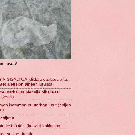
aa kuvaa!
IN SISÄLTÖÄ Klikkaa otsikkoa alta,
näet luettelon aiheen jutuista!
puutarhailua pienellä pihalla tai
kkeella
man isomman puutarhan jutut (paljon
ta)
ttijutut
ta keittiöstä - (kasvis) kokkailua
tee se itse -juttuja