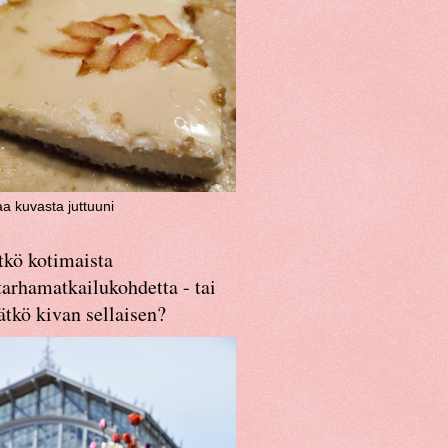
aa kuvasta juttuuni
tkö kotimaista
arhamatkailukohdetta - tai
ätkö kivan sellaisen?