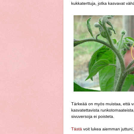
kukkaterttuja, jotka kasvavat vä
Tärkeää on myös muistaa, että v
kasvatettavista runkotomaateist
sivuversoja ei poisteta.
Tästä
voit lukea aiemman juttuni,