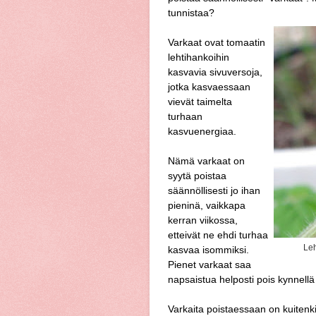
tunnistaa?
Varkaat ovat tomaatin
lehtihankoihin
kasvavia sivuversoja,
jotka kasvaessaan
vievät taimelta
turhaan
kasvuenergiaa.
Nämä varkaat on
syytä poistaa
säännöllisesti jo ihan
pieninä, vaikkapa
kerran viikossa,
etteivät ne ehdi turhaa
Leh
kasvaa isommiksi.
Pienet varkaat saa
napsaistua helposti pois kynnellä
Varkaita poistaessaan on kuitenki