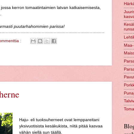
Härkä
, jossa kerron tomaatintaimien latvan katkaisemisesta,
Juuri
.
kasva
Kesäk
armasti puutarhahommien parissa!
runs
Lehti
ommenttia :
Maa-a
Maiss
Parsa
Parsa
Pavut
Pork
herne
Punaju
Talvi
Tomaa
Haju- eli tuoksuherneet ovat lemppareitani
Blog
yksivuotisista kesäkukista, niitä pitää kasvaa
vähän siellä sun täällä.