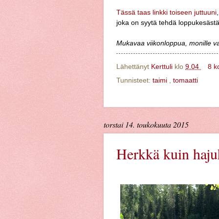
Tässä taas linkki toiseen juttuuni
joka on syytä tehdä loppukesästä
Mukavaa viikonloppua, monille v
Lähettänyt
Kerttuli
klo
9.04
8 k
Tunnisteet:
taimi
,
tomaatti
torstai 14. toukokuuta 2015
Herkkä kuin haju