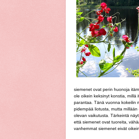
siemenet ovat perin huonoja itä
ole oikein keksinyt konstia, millä 
parantaa. Tänä vuonna kokeilin m
pidempää liotusta, mutta millään 
olevan vaikutusta. Tärkeintä näyt
että siemenet ovat tuoreita, väh
vanhemmat siemenet eivät oikein