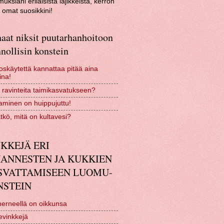
uksiani erilaisista lajikkeista, kerron
omat suosikkini!
aat niksit puutarhanhoitoon
nollisin konstein
skäytettä kannattaa pitää aina
ina!
 ravinteita taimikasvatukseen?
minen on huippujuttu!
tkö, mitä on kultavesi?
KKEJÄ ERI
HANNESTEN JA KUKKIEN
SVATTAMISEEN LUOMU-
NSTEIN
erneellä on oikkunsa
evinkkejä