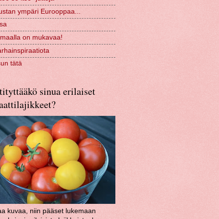
ustan ympäri Eurooppaa...
ssa
 maalla on mukavaa!
rhainspiraatiota
sun tätä
ityttääkö sinua erilaiset
attilajikkeet?
aa kuvaa, niin pääset lukemaan