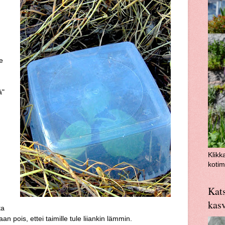
e
ä"
Klikk
kotim
Kats
kas
ta
n pois, ettei taimille tule liiankin lämmin.