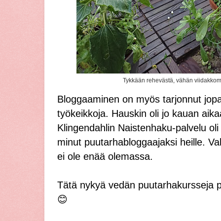
Tykkään rehevästä, vähän viidakkoma
Bloggaaminen on myös tarjonnut jopa er
työkeikkoja. Hauskin oli jo kauan aika
Klingendahlin Naistenhaku-palvelu oli l
minut puutarhabloggaajaksi heille. Va
ei ole enää olemassa.
Tätä nykyä vedän puutarhakursseja pa
😊