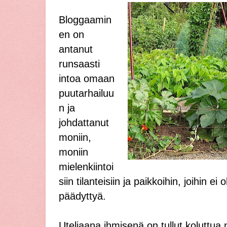
Bloggaamin
en on
antanut
runsaasti
intoa omaan
puutarhailuu
n ja
johdattanut
moniin,
moniin
mielenkiintoi
siin tilanteisiin ja paikkoihin, joihin ei 
päädyttyä.
Uteliaana ihmisenä on tullut koluttua n