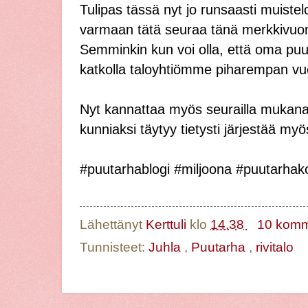
Tulipas tässä nyt jo runsaasti muistel
varmaan tätä seuraa tänä merkkivuonn
Semminkin kun voi olla, että oma puu
katkolla taloyhtiömme piharempan vu
Nyt kannattaa myös seurailla mukana,
kunniaksi täytyy tietysti järjestää my
#puutarhablogi #miljoona #puutarha
Lähettänyt
Kerttuli
klo
14.38
10 komm
Tunnisteet:
Juhla
,
Puutarha
,
rivitalo