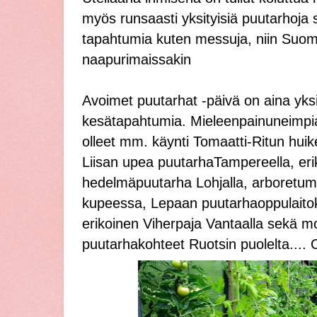
myös runsaasti yksityisiä puutarhoja 
tapahtumia kuten messuja, niin Suo
naapurimaissakin
Avoimet puutarhat -päivä on aina yks
kesätapahtumia. Mieleenpainuneimpia
olleet mm. käynti Tomaatti-Ritun hui
Liisan upea puutarhaTampereella, eri
hedelmäpuutarha Lohjalla, arboretu
kupeessa, Lepaan puutarhaoppulaitoks
erikoinen Viherpaja Vantaalla sekä m
puutarhakohteet Ruotsin puolelta....