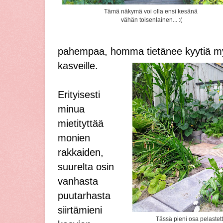
Tämä näkymä voi olla ensi kesänä
vähän toisenlainen... :(
pahempaa, homma tietänee kyytiä myö
kasveille.
Erityisesti
minua
mietityttää
monien
rakkaiden,
suurelta osin
vanhasta
puutarhasta
siirtämieni
Tässä pieni osa pelastett