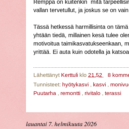
Remppa on kuitenkin mitä tarpeellisin,
vallan tervetullut, ja joskus se on vai
Tässä hetkessä harmillisinta on tämä 
yhtään tiedä, millainen kesä tulee o
motivoitua taimikasvatukseenkaan, mut
yrittää. Ei auta kuin odotella ja katso
Lähettänyt
Kerttuli
klo
21.52
8 komme
Tunnisteet:
hyötykasvi
,
kasvi
,
monivu
Puutarha
,
remontti
,
rivitalo
,
terassi
lauantai 7. helmikuuta 2026