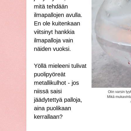
mitä tehdään
ilmapallojen avulla.
En ole kuitenkaan
viitsinyt hankkia
ilmapalloja vain
näiden vuoksi.
Yöllä mieleeni tulivat
puolipyöreät
metallikulhot - jos
niissä saisi
Olin varsin ty
Mikä mukavinta,
jäädytettyä palloja,
aina puolikaan
kerrallaan?