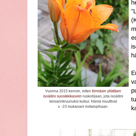
h
"
(
m
e
is
hä
E
v
p
Vuonna 2015 kerroin, miten
törmäsin yllättäen
isoäitini suosikkikasviin
ruskoliljaan, jota isoäitini
t
keisarinkruunuksi kutsui. Nämä muuttivat
v. -23 mukanani rivitalopihaan.
ka