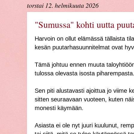
torstai 12. helmikuuta 2026
"Sumussa" kohti uutta puuta
Harvoin on ollut elämässä tällaista til
kesän puutarhasuunnitelmat ovat hy
Tämä johtuu ennen muuta taloyhtiöö
tulossa olevasta isosta piharempasta
Sen piti alustavasti ajoittua jo viime k
sitten seuraavaan vuoteen, kuten n
monesti käymään.
Asiasta ei ole nyt juuri kuulunut, rem