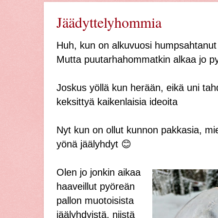
Jäädyttelyhommia
Huh, kun on alkuvuosi humpsahtanut t
Mutta puutarhahommatkin alkaa jo pyö
Joskus yöllä kun herään, eikä uni tahd
keksittyä kaikenlaisia ideoita
Nyt kun on ollut kunnon pakkasia, mi
yönä jäälyhdyt 😊
Olen jo jonkin aikaa
haaveillut pyöreän
pallon muotoisista
jäälyhdyistä, niistä