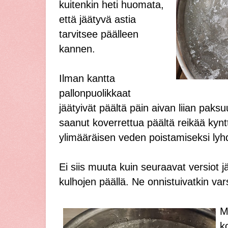
kuitenkin heti huomata,
että jäätyvä astia
tarvitsee päälleen
kannen.
Ilman kantta
pallonpuolikkaat
jäätyivät päältä päin aivan liian paks
saanut koverrettua päältä reikää kyntt
ylimääräisen veden poistamiseksi lyhd
Ei siis muuta kuin seuraavat versiot
kulhojen päällä. Ne onnistuivatkin vars
M
k