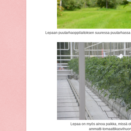
Lepaan puutarhaoppilaitoksen suuressa puutarhassa 
Lepaa on myös ainoa paikka, missä ol
ammatti-tomaattikasvihuo