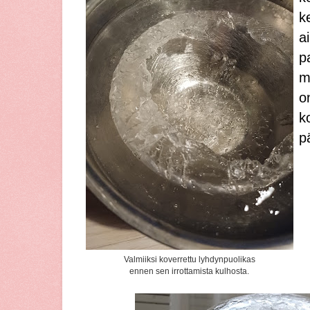
k
a
p
m
o
k
p
Valmiiksi koverrettu lyhdynpuolikas
ennen sen irrottamista kulhosta.