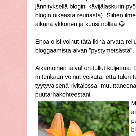
jännityksellä blogini kävijälaskurin pyö
blogin oikeasta reunasta). Siihen il
aikana ykkönen ja kuusi nollaa 😀
Enpä olisi voinut tätä ikinä arvata reilu
bloggaamista aivan "pystymetsästä".
Aikamoinen taival on tullut kuljettua.
mitenkään voinut veikata, että tulen
tyytyväisenä rivitalossa, muuttaneena
puutarhakohteestani.
M
a
p
b