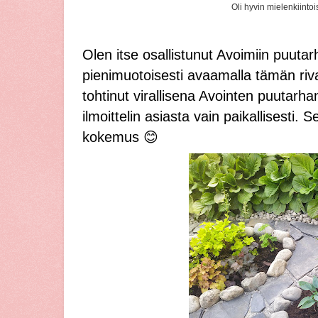
Oli hyvin mielenkiintoi
Olen itse osallistunut Avoimiin puutar
pienimuotoisesti avaamalla tämän riv
tohtinut virallisena Avointen puutarh
ilmoittelin asiasta vain paikallisesti. 
kokemus 😊