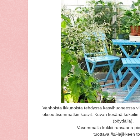
Vanhoista ikkunoista tehdyssä kasvihuoneessa viiht
eksoottisemmatkin kasvit. Kuvan kesänä kokeili
(pöydällä).
Vasemmalla kukkii runsaana pi
tuottava
Ildi
-lajikkeen t