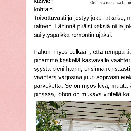
kasvien
Oikeassa reunassa kärhö
kohtalo.
Toivottavasti järjestyy joku ratkaisu, 
talteen. Lähinnä pitäisi keksiä niille jo
säilytyspaikka remontin ajaksi.
Pahoin myös pelkään, että remppa ti
pihamme keskellä kasvavalle vaahtera
syystä pieni harmi, ensinnä runsaas
vaahtera varjostaa juuri sopivasti ete
parveketta. Se on myös kiva, muuta 
pihassa, johon on mukava viritellä kau