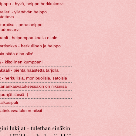
papu - hyvä, helppo herkkukasvi
selleri - yllättävän helppo
tettava
urpitsa - perushelppo
audensarvi
kaali - helpompaa kaalia ei ole!
rtisokka - herkullinen ja helppo
ia pitää aina olla!
 - kiitollinen kumppani
kaali - pientä haastetta tarjolla
 - herkullisia, monipuolisia, satoisia
kanankasvatuksessakin on niksinsä
urijättiläisiä :)
valkosipuli
tinkasvatuksen niksit
ini lukijat - tulethan sinäkin