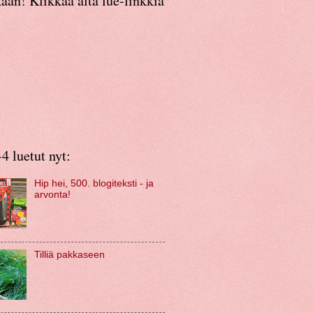
an! Klikkaa alta lue-linkkiä
4 luetut nyt:
Hip hei, 500. blogiteksti - ja
arvonta!
Tilliä pakkaseen