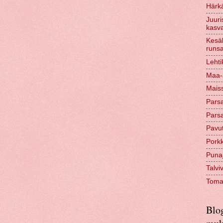
Härkä
Juuri
kasva
Kesäk
runs
Lehti
Maa-a
Maiss
Parsa
Parsa
Pavut
Pork
Punaju
Talvi
Tomaa
Blog