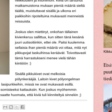
heikkouteni ja intohimoni. Kiviä on tarttunut
matkamuistona mukaan pieniä määriä sieltä
täältä, muistuttavat sisällä ja ulkona eri
paikkoihin ripoteltuina mukavasti menneistä
reissuista.
Joskus olen miettinyt, onkohan tällainen
kivienkeruu sallittua, kun sitten tänä kesänä
juuri uutisoitiinkin, ettei ole. Paitsi kuulemma
sellaisia ihan pieniä määriä voi ottaa, mitä nyt
Klikk
pikkupojat taskuihinsa keräävät. Toivottavasti
tämä harrastukseni menee vielä tähän
kiintiöö
n :)
Etsi
puut
Sisällä pikkukivet ovat melkoisia
tied
pölynkerääjiä. Laitoin kivet pölyongelman
n lasipurkkeihin, missä ne ovat mukavasti esillä.
i somisteeksi kattauksiin. Kun joskus myöhemmin
tte huomata, että kiviä tuli kiinniteltyä sinnekin ;)