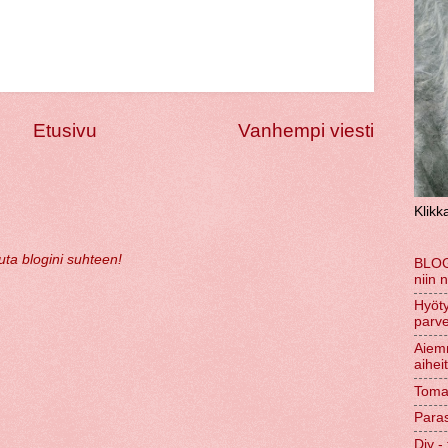
Etusivu
Vanhempi viesti
Klikk
uuta blogini suhteen!
BLOG
niin 
Hyöty
parve
Aiem
aihei
Tomaa
Paras
Diy - 