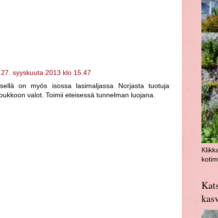
27. syyskuuta 2013 klo 15.47
tsellä on myös isossa lasimaljassa Norjasta tuotuja
 joukkoon valot. Toimii eteisessä tunnelman luojana.
Klikk
kotim
Kats
kas