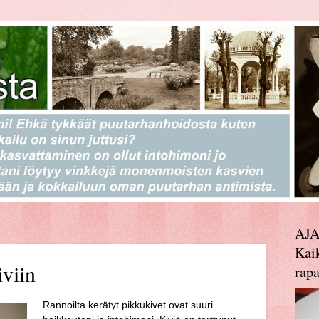
AJ
Kaik
viin
rapa
Rannoilta kerätyt pikkukivet ovat suuri