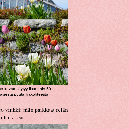
aa kuvaa, löytyy lista noin 50
aisesta puutarhakohteesta!
o vinkki: näin paikkaat reiän
vuharsossa