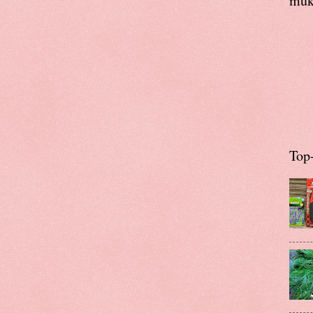
muka
Top-