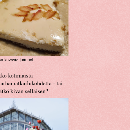
aa kuvasta juttuuni
tkö kotimaista
arhamatkailukohdetta - tai
ätkö kivan sellaisen?