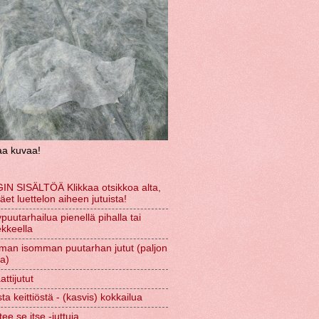
aa kuvaa!
IN SISÄLTÖÄ Klikkaa otsikkoa alta,
näet luettelon aiheen jutuista!
puutarhailua pienellä pihalla tai
kkeella
man isomman puutarhan jutut (paljon
ta)
ttijutut
ta keittiöstä - (kasvis) kokkailua
tee se itse -juttuja