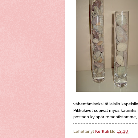
vähentämiseksi tällaisiin kapeisii
Pikkukivet sopivat myös kauniiks
postaan kylppäriremontistamme, saa
Lähettänyt
Kerttuli
klo
12.38