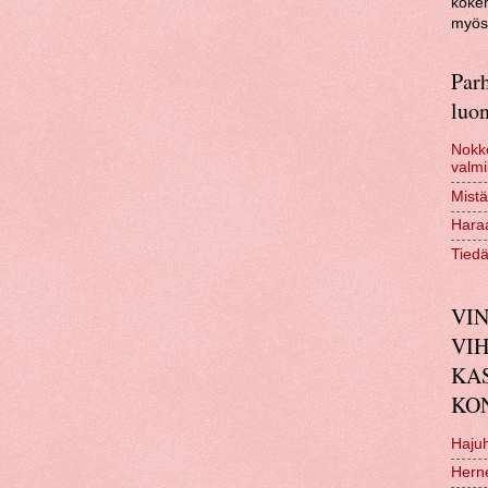
kokem
myös 
Parh
luon
Nokko
valmi
Mistä
Haraa
Tiedä
VIN
VI
KA
KO
Hajuh
Hern