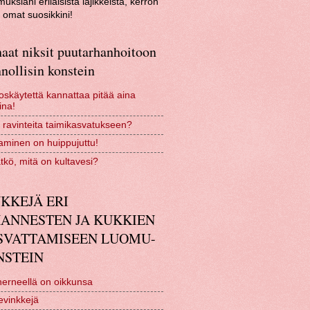
uksiani erilaisista lajikkeista, kerron
omat suosikkini!
aat niksit puutarhanhoitoon
nollisin konstein
skäytettä kannattaa pitää aina
ina!
 ravinteita taimikasvatukseen?
minen on huippujuttu!
tkö, mitä on kultavesi?
KKEJÄ ERI
HANNESTEN JA KUKKIEN
SVATTAMISEEN LUOMU-
NSTEIN
erneellä on oikkunsa
evinkkejä