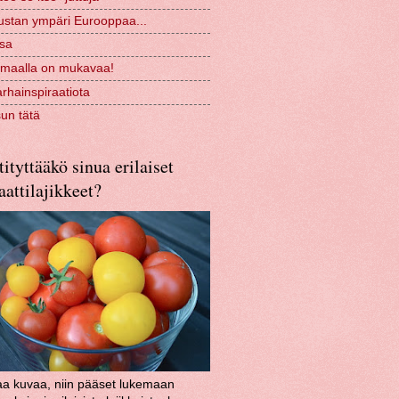
ustan ympäri Eurooppaa...
ssa
 maalla on mukavaa!
rhainspiraatiota
sun tätä
ityttääkö sinua erilaiset
attilajikkeet?
aa kuvaa, niin pääset lukemaan