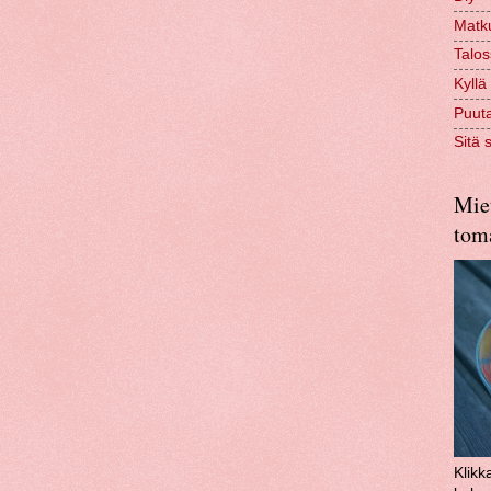
Matk
Talo
Kyllä
Puuta
Sitä 
Miet
toma
Klikk