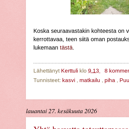
Koska seuraavastakin kohteesta on v
kerrottavaa, teen siitä oman postauk
lukemaan
tästä
.
Lähettänyt
Kerttuli
klo
9.13
8 komment
Tunnisteet:
kasvi
,
matkailu
,
piha
,
Puu
lauantai 27. kesäkuuta 2026