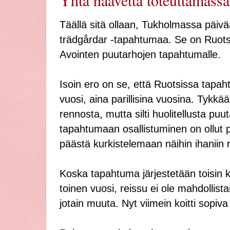
Yhtä haavetta toteuttamassa.
Täällä sitä ollaan, Tukholmassa päi
trädgårdar -tapahtumaa. Se on Ruots
Avointen puutarhojen tapahtumalle.
Isoin ero on se, että Ruotsissa tapah
vuosi, aina parillisina vuosina. Tykkä
rennosta, mutta silti huolitellusta puut
tapahtumaan osallistuminen on ollut p
päästä kurkistelemaan näihin ihaniin 
Koska tapahtuma järjestetään toisin k
toinen vuosi, reissu ei ole mahdollist
jotain muuta. Nyt viimein koitti sopiva