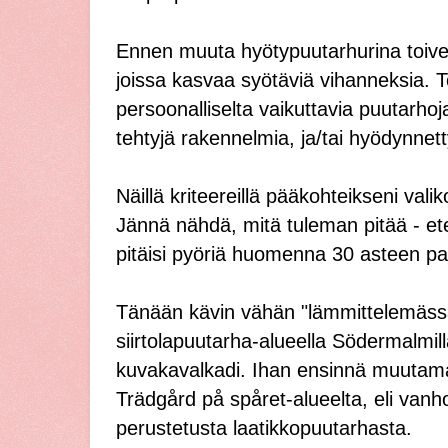
Ennen muuta hyötypuutarhurina toiveen
joissa kasvaa syötäviä vihanneksia. 
persoonalliselta vaikuttavia puutarhoja,
tehtyjä rakennelmia, ja/tai hyödynnett
Näillä kriteereillä pääkohteikseni vali
Jännä nähdä, mitä tuleman pitää - et
pitäisi pyöriä huomenna 30 asteen pai
Tänään kävin vähän "lämmittelemässä
siirtolapuutarha-alueella Södermalmilla
kuvakavalkadi. Ihan ensinnä muutam
Trädgård på spåret-alueelta, eli vanh
perustetusta laatikkopuutarhasta.