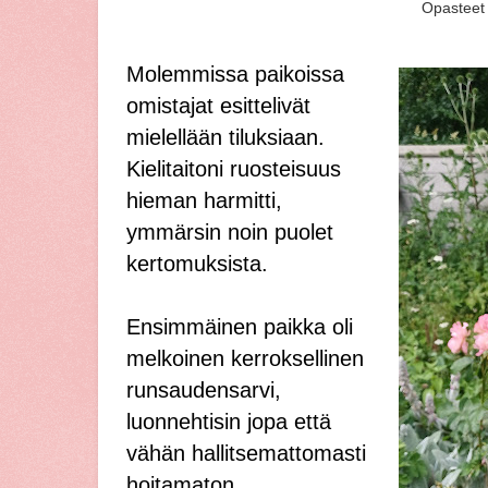
Opasteet t
Molemmissa paikoissa
omistajat esittelivät
mielellään tiluksiaan.
Kielitaitoni ruosteisuus
hieman harmitti,
ymmärsin noin puolet
kertomuksista.
Ensimmäinen paikka oli
melkoinen kerroksellinen
runsaudensarvi,
luonnehtisin jopa että
vähän hallitsemattomasti
hoitamaton.