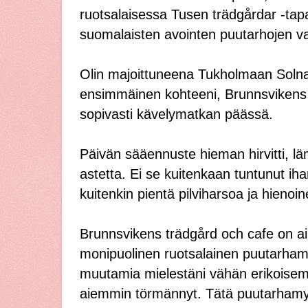
ruotsalaisessa Tusen trädgårdar -tap
suomalaisten avointen puutarhojen v
Olin majoittuneena Tukholmaan Solna
ensimmäinen kohteeni, Brunnsvikens 
sopivasti kävelymatkan päässä.
Päivän sääennuste hieman hirvitti, lä
astetta. Ei se kuitenkaan tuntunut ihan
kuitenkin pientä pilviharsoa ja hienoin
Brunnsvikens trädgård och cafe on ai
monipuolinen ruotsalainen puutarham
muutamia mielestäni vähän erikoisemp
aiemmin törmännyt. Tätä puutarhamy