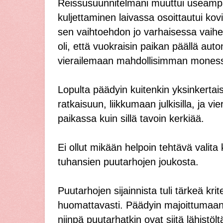
Reissusuunnitelmani muuttui useamp
kuljettaminen laivassa osoittautui kovi
sen vaihtoehdon jo varhaisessa vaihe
oli, että vuokraisin paikan päällä auton
vierailemaan mahdollisimman mones
Lopulta päädyin kuitenkin yksinkerta
ratkaisuun, liikkumaan julkisilla, ja 
paikassa kuin sillä tavoin kerkiää.
Ei ollut mikään helpoin tehtävä valita
tuhansien puutarhojen joukosta.
Puutarhojen sijainnista tuli tärkeä krite
huomattavasti. Päädyin majoittumaan
niinpä puutarhatkin ovat siitä lähistölt