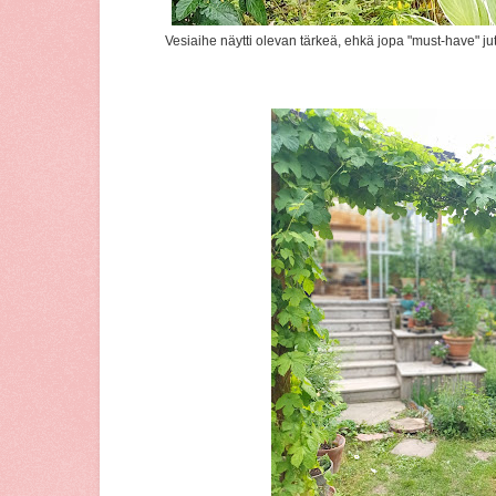
Vesiaihe näytti olevan tärkeä, ehkä jopa "must-have" ju