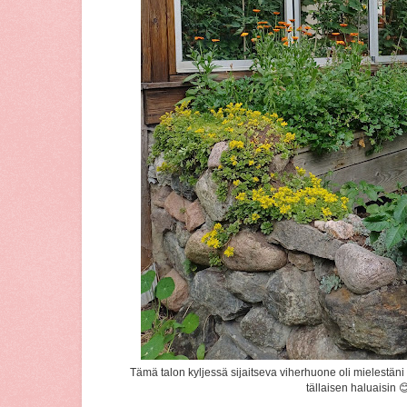
Tämä talon kyljessä sijaitseva viherhuone oli mielestäni
tällaisen haluaisin 