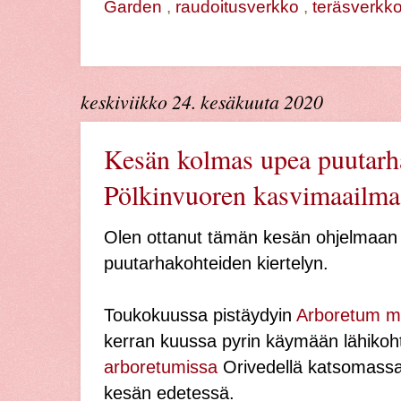
Garden
,
raudoitusverkko
,
teräsverkk
keskiviikko 24. kesäkuuta 2020
Kesän kolmas upea puutarh
Pölkinvuoren kasvimaailma
Olen ottanut tämän kesän ohjelmaan e
puutarhakohteiden kiertelyn.
Toukokuussa pistäydyin
Arboretum m
kerran kuussa pyrin käymään lähiko
arboretumissa
Orivedellä katsomassa
kesän edetessä.