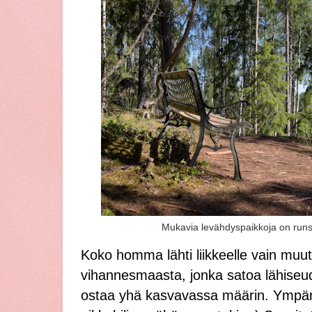
Mukavia levähdyspaikkoja on runsaa
Koko homma lähti liikkeelle vain muu
vihannesmaasta, jonka satoa lähiseu
ostaa yhä kasvavassa määrin. Ympäril