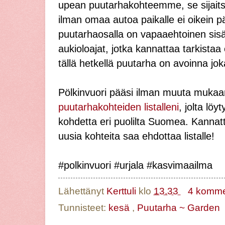
upean puutarhakohteemme, se sijaitse
ilman omaa autoa paikalle ei oikein p
puutarhaosalla on vapaaehtoinen si
aukioloajat, jotka kannattaa tarkistaa
tällä hetkellä puutarha on avoinna jok
Pölkinvuori pääsi ilman muuta muka
puutarhakohteiden listalleni
, jolta löy
kohdetta eri puolilta Suomea. Kannat
uusia kohteita saa ehdottaa listalle!
#polkinvuori #urjala #kasvimaailma
Lähettänyt
Kerttuli
klo
13.33
4 komme
Tunnisteet:
kesä
,
Puutarha ~ Garden