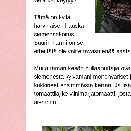
vielä kehkeytyy?
Tämä on kyllä
harvinaisen hauska
siemensekoitus.
Suurin harmi on se,
ettei tätä ole valitettavasti enää saatav
Muita tämän kesän hullaanuttajia ovat
siemenestä kylvämäni monenväriset jal
kukkineet ensimmäistä kertaa. Ja lisä
tomaattilajike viinimarjatomaatti, jost
aiemmin.