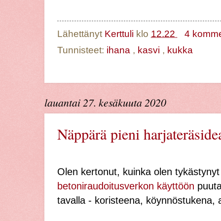
Lähettänyt
Kerttuli
klo
12.22
4 komme
Tunnisteet:
ihana
,
kasvi
,
kukka
lauantai 27. kesäkuuta 2020
Näppärä pieni harjateräside
Olen kertonut, kuinka olen tykästyny
betoniraudoitusverkon käyttöön
puuta
tavalla - koristeena, köynnöstukena, a