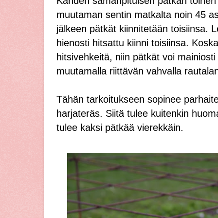
Kahden samanpituisen pätkän toinen 
muutaman sentin matkalta noin 45 a
jälkeen pätkät kiinnitetään toisiinsa. 
hienosti hitsattu kiinni toisiinsa. Kosk
hitsivehkeitä, niin pätkät voi mainios
muutamalla riittävän vahvalla rautala
Tähän tarkoitukseen sopinee parhaite
harjateräs. Siitä tulee kuitenkin huo
tulee kaksi pätkää vierekkäin.