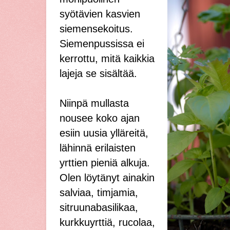
syötävien kasvien
siemensekoitus.
Siemenpussissa ei
kerrottu, mitä kaikkia
lajeja se sisältää.
Niinpä mullasta
nousee koko ajan
esiin uusia ylläreitä,
lähinnä erilaisten
yrttien pieniä alkuja.
Olen löytänyt ainakin
salviaa, timjamia,
sitruunabasilikaa,
kurkkuyrttiä, rucolaa,