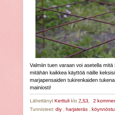
Valmiin tuen varaan voi asetella mitä 
mitähän kaikkea käyttöä näille keksis
marjapensaiden tukirenkaiden tukena
mainiosti!
Lähettänyt
Kerttuli
klo
7.53
2 komment
Tunnisteet:
diy
,
harjateräs
,
köynnöstu