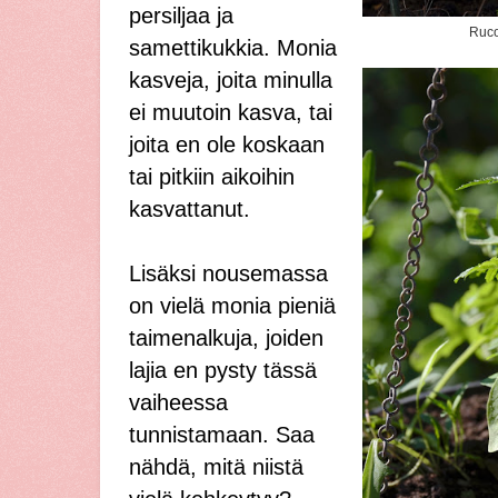
persiljaa ja
Ruco
samettikukkia. Monia
kasveja, joita minulla
ei muutoin kasva, tai
joita en ole koskaan
tai pitkiin aikoihin
kasvattanut.
Lisäksi nousemassa
on vielä monia pieniä
taimenalkuja, joiden
lajia en pysty tässä
vaiheessa
tunnistamaan. Saa
nähdä, mitä niistä