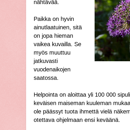
nähtävää.
Paikka on hyvin
ainutlaatuinen, sitä
on jopa hieman
vaikea kuvailla. Se
myös muuttuu
jatkuvasti
vuodenaikojen
saatossa.
Helpointa on aloittaa yli 100 000 sipul
keväisen maiseman kuuleman mukaan
ole päässyt tuota ihmettä vielä näke
otettava ohjelmaan ensi keväänä.